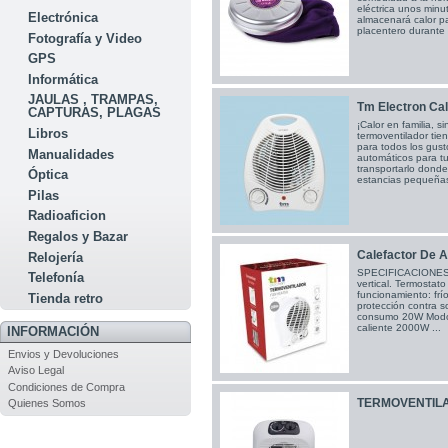
eléctrica unos minu
Electrónica
almacenará calor p
placentero durante 
Fotografía y Video
GPS
Informática
JAULAS , TRAMPAS,
Tm Electron Ca
CAPTURAS, PLAGAS
¡Calor en familia, 
Libros
termoventilador tie
para todos los gust
Manualidades
automáticos para t
transportarlo donde
Óptica
estancias pequeñas. 
Pilas
Radioaficion
Regalos y Bazar
Calefactor De A
Relojería
SPECIFICACIONES T
Telefonía
vertical. Termostat
funcionamiento: frío
Tienda retro
protección contra s
consumo 20W Modo
caliente 2000W ...
INFORMACIÓN
Envios y Devoluciones
Aviso Legal
Condiciones de Compra
TERMOVENTILAD
Quienes Somos