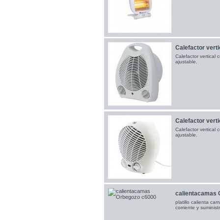
Calefactor verti
Calefactor vertical
ajustable.
Calefactor verti
Calefactor vertical
ajustable.
calientacamas 
platillo calienta c
corriente y suminis