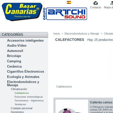
Contacto
Mapa de
Inicio
>
Electrodomésticos y Menaje
>
Climati
CATEGORÍAS
CALEFACTORES
Hay 15 productos
Accesorios inteligentes
Audio-Video
Automovil
Bricolaje
Camping
Cerámica
Cigarrillos Electronicos
Ecología y Animales
Electrodomésticos y
Menaje
Calefactores
Climatización
Calefactores
Estaciones meteorológicas
Termómetros - Higrómetros
Calienta camas
Ventilacion
n Orbegozo trabajam
Cuidado personal
camas CE 6000 es 
Doméstico
comodidad a la hor