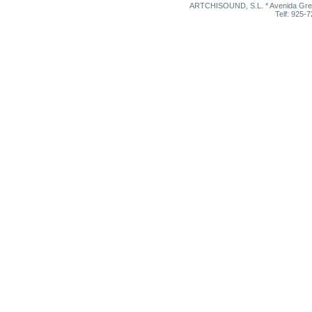
ARTCHISOUND, S.L. * Avenida Grego
Telf: 925-