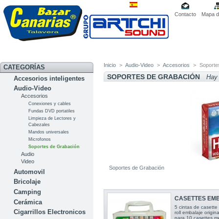
Contacto
Mapa de
Inicio
>
Audio-Video
>
Accesorios
>
Soporte
CATEGORÍAS
SOPORTES DE GRABACIÓN
Hay 
Accesorios inteligentes
Audio-Video
Accesorios
Conexiones y cables
Fundas DVD portatiles
Limpieza de Lectores y
Cabezales
Mandos universales
Microfonos
Soportes de Grabación
Audio
Video
Soportes de Grabación
Automovil
Bricolaje
Camping
CASETTES EMB
Cerámica
5 cintas de casett
Cigarrillos Electronicos
roll embalaje origin
para 10 casettes m