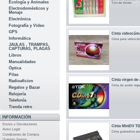
Ecología y Animales
7cm de fondo.
Electrodomésticos y
Menaje
Electrónica
Fotografía y Video
GPS
Cinta videocá
Informática
Cinta para videoc
JAULAS , TRAMPAS,
CAPTURAS, PLAGAS
Libros
Manualidades
Óptica
Pilas
Cinta virgen de
Radioaficion
Cinta de audio vir
Regalos y Bazar
Relojería
Telefonía
Tienda retro
INFORMACIÓN
Envios y Devoluciones
Cinta MiniDV TDK
Aviso Legal
Cinta grabadora par
Condiciones de Compra
Quienes Somos