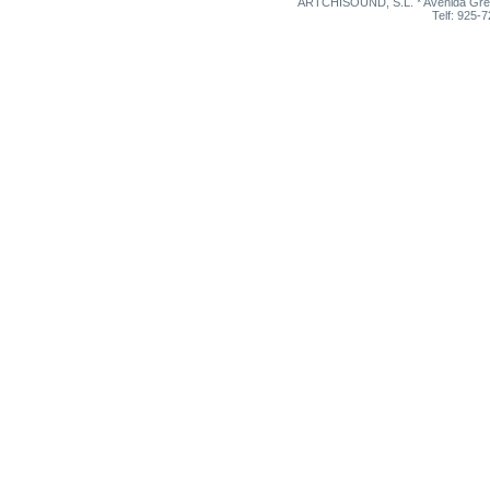
ARTCHISOUND, S.L. * Avenida Grego
Telf: 925-