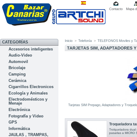
Contacto
Mapa de
Inicio
>
Telefonía
>
TELEFONOS Moviles y Ta
CATEGORÍAS
TARJETAS SIM, ADAPTADORES 
Accesorios inteligentes
Audio-Video
Automovil
Bricolaje
Camping
Cerámica
Cigarrillos Electronicos
Ecología y Animales
Electrodomésticos y
Menaje
Tarjetas SIM Prepago, Adaptadores y Troque
Electrónica
Fotografía y Video
GPS
Troqueladora tar
Informática
Trolqueladora dual 
pasarlas a MICRO 
JAULAS , TRAMPAS,