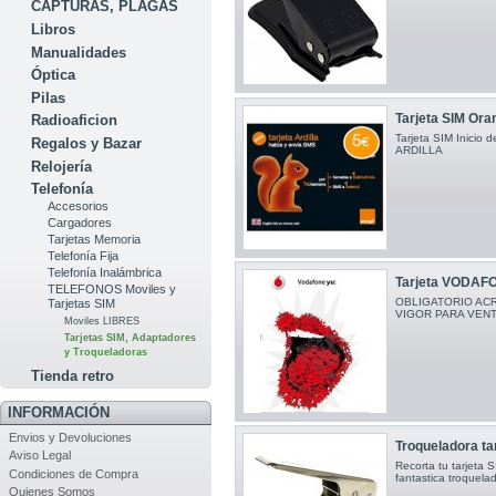
CAPTURAS, PLAGAS
Libros
Manualidades
Óptica
Pilas
Tarjeta SIM Ora
Radioaficion
Tarjeta SIM Inicio 
Regalos y Bazar
ARDILLA
Relojería
Telefonía
Accesorios
Cargadores
Tarjetas Memoria
Telefonía Fija
Telefonía Inalámbrica
Tarjeta VODAFO
TELEFONOS Moviles y
OBLIGATORIO ACR
Tarjetas SIM
VIGOR PARA VENT
Moviles LIBRES
Tarjetas SIM, Adaptadores
y Troqueladoras
Tienda retro
INFORMACIÓN
Envios y Devoluciones
Troqueladora tar
Aviso Legal
Recorta tu tarjeta
Condiciones de Compra
fantastica troquela
Quienes Somos