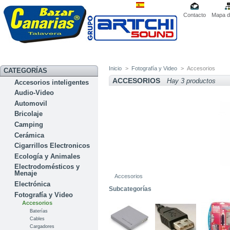
Contacto
Mapa de
Inicio
>
Fotografía y Video
>
Accesorios
CATEGORÍAS
ACCESORIOS
Hay 3 productos
Accesorios inteligentes
Audio-Video
Automovil
Bricolaje
Camping
Cerámica
Cigarrillos Electronicos
Ecología y Animales
Electrodomésticos y
Menaje
Accesorios
Electrónica
Subcategorías
Fotografía y Video
Accesorios
Baterías
Cables
Cargadores