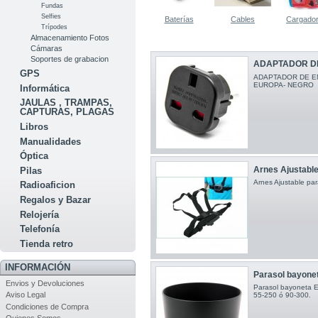
Fundas
Selfies
Baterías
Cables
Cargado
Trípodes
Almacenamiento Fotos
Cámaras
Soportes de grabacion
ADAPTADOR DE
GPS
ADAPTADOR DE EN
EUROPA- NEGRO
Informática
JAULAS , TRAMPAS,
CAPTURAS, PLAGAS
Libros
Manualidades
Óptica
Arnes Ajustable
Pilas
Arnes Ajustable pa
Radioaficion
Regalos y Bazar
Relojería
Telefonía
Tienda retro
INFORMACIÓN
Parasol bayonet
Envios y Devoluciones
Parasol bayoneta E
Aviso Legal
55-250 ó 90-300.
Condiciones de Compra