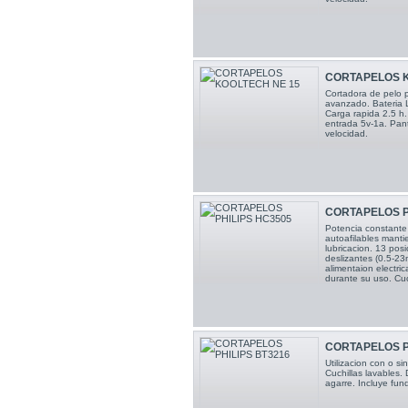
CORTAPELOS K
Cortadora de pelo p
avanzado. Bateria 
Carga rapida 2.5 h
entrada 5v-1a. Panta
velocidad.
CORTAPELOS P
Potencia constante c
autoafilables manti
lubricacion. 13 pos
deslizantes (0.5-2
alimentaion electri
durante su uso. Cuc
CORTAPELOS P
Utilizacion con o si
Cuchillas lavables.
agarre. Incluye fun