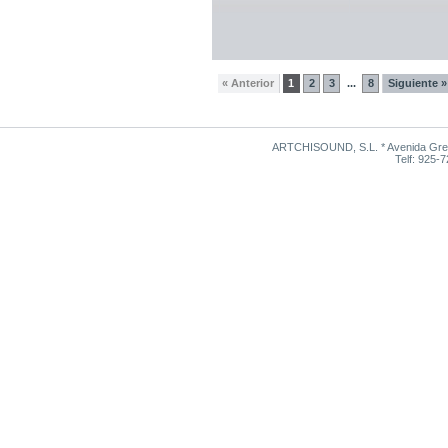
« Anterior
1
2
3
8
Siguiente »
...
ARTCHISOUND, S.L. * Avenida Grego
Telf: 925-