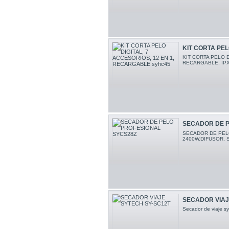
KIT CORTA PELO 
KIT CORTA PELO D
RECARGABLE, IPX
SECADOR DE P
SECADOR DE PEL
2400W.DIFUSOR, 
SECADOR VIAJ
Secador de viaje s