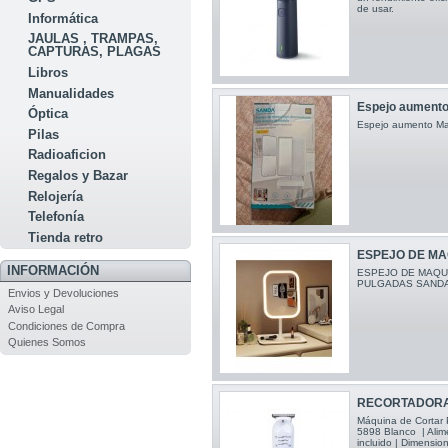
de usar.
Informática
JAULAS , TRAMPAS,
CAPTURAS, PLAGAS
Libros
Manualidades
Espejo aumento 
Óptica
Espejo aumento Ma
Pilas
Radioaficion
Regalos y Bazar
Relojería
Telefonía
Tienda retro
ESPEJO DE MAQ
INFORMACIÓN
ESPEJO DE MAQUI
PULGADAS SANDA
Envios y Devoluciones
Aviso Legal
Condiciones de Compra
Quienes Somos
RECORTADORA 
Máquina de Cortar 
5898 Blanco | Alim
incluido | Dimensio