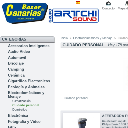
Contacto
Mapa de
Inicio
>
Electrodomésticos y Menaje
>
Cuidad
CATEGORÍAS
CUIDADO PERSONAL
Hay 178 pr
Accesorios inteligentes
Audio-Video
Automovil
Bricolaje
Camping
Cerámica
Cigarrillos Electronicos
Ecología y Animales
Electrodomésticos y
Menaje
Cuidado personal
Climatización
Cuidado personal
Doméstico
Electrónica
AFEITADORA PH
Fotografía y Video
Un afeitado rápido,
Philips Serie 1000
GPS
un rendimiento efici