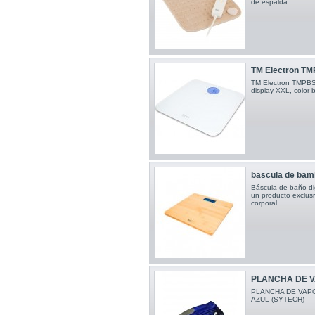
de espalda
TM Electron TMP
TM Electron TMPBS0
display XXL, color 
bascula de bamb
Báscula de baño di
un producto exclusi
corporal.
PLANCHA DE V
PLANCHA DE VAPOR
AZUL (SYTECH)