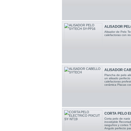
ALISADOR PEL
Alisador de Pelo T
calefactoras con re
ALISADOR CAB
Plancha de pelo ali
un alisado perfecto
calefactoras profes
cerámica Placas con
CORTA PELO EL
Corta pelo de nariz 
inoxidable Recortado
rasguños y cortes 
Angulo perfecto pa