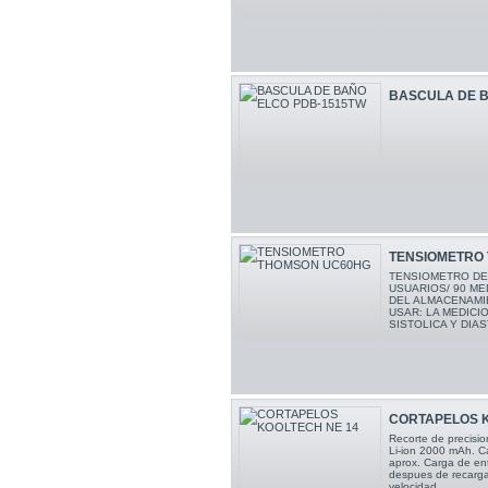
BASCULA DE B
TENSIOMETRO
TENSIOMETRO DE
USUARIOS/ 90 ME
DEL ALMACENAMIE
USAR: LA MEDICI
SISTOLICA Y DIAS
CORTAPELOS K
Recorte de precisio
Li-ion 2000 mAh. C
aprox. Carga de ent
despues de recarga
velocidad.