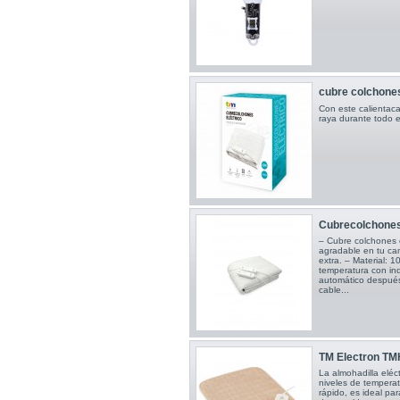
cubre colchones 
Con este calientaca
raya durante todo e
Cubrecolchones 
– Cubre colchones 
agradable en tu cam
extra. – Material: 1
temperatura con in
automático después
cable...
TM Electron TMH
La almohadilla eléc
niveles de temperat
rápido, es ideal par