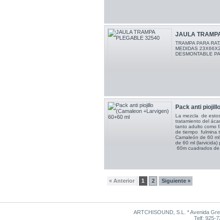
JAULA TRAMPA
TRAMPA PARA RA
MEDIDAS 23X66X
DESMONTABLE PA
Pack anti piojill
La mezcla de estos 
tratamiento del ácaro
tanto adulto como f
de tiempo fulmina to
Camaleón de 60 ml (
de 60 ml (larvicida
60m cuadrados de.
« Anterior
1
2
Siguiente »
ARTCHISOUND, S.L. * Avenida Grego
Telf: 925-