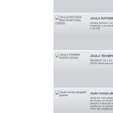
JAULA RATONE
trampa ratones con
entrando y se que
x 16 CM.
JAULA TRAMPA
MEDIDAS: 16 x 41,5 
32520 ideal para a
Jaula trampa pl
Jaula de caza pleg
de chapa en el tech
situado al final de l
queda en el inter
TIPO DE ANIMALES