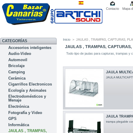
Contacto
Mapa de
Inicio
>
JAULAS , TRAMPAS, CAPTURAS, PL
CATEGORÍAS
JAULAS , TRAMPAS, CAPTURAS,
Accesorios inteligentes
Audio-Video
Todo tipo de jaulas para capturas, trampas y 
Automovil
Bricolaje
Camping
JAULA MULTICA
JAULA MULTICAPTUR
Cerámica
Cigarrillos Electronicos
Ecología y Animales
Electrodomésticos y
Menaje
Electrónica
Fotografía y Video
JAULA TRAMPA
GPS
trampa plegable co
Informática
JAULAS , TRAMPAS,