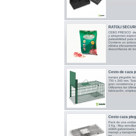
RATOLI SECUR
CEBO FRESCO de gr
y atrayentes espec
palatabilidad para 
Contiene un antico
elimina efecazmente
desconfianza de los
Cesto de caza pl
trampa plegable la
750 x 340 mm. Toda
gran consistencia y
Utilizamos las últi
fabricación, emplea
Cesto caza pleg
Pack de una unidad
3 Kg - Muy sencillas
sólidA galvanizada y
manejo y transporte
en...