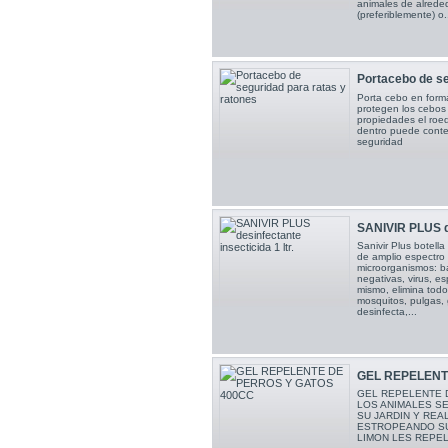
animales de alreded
(preferiblemente) o.
Portacebo de se
Porta cebo en form
protegen los cebos
propiedades el roe
dentro puede conten
seguridad
SANIVIR PLUS de
Sanivir Plus botella
de amplio espectro 
microorganismos: b
negativas, virus, 
mismo, elimina todo
mosquitos, pulgas, 
desinfecta,...
GEL REPELENTE
GEL REPELENTE 
LOS ANIMALES SE
SU JARDIN Y REA
ESTROPEANDO SU
LIMON LES REPELE