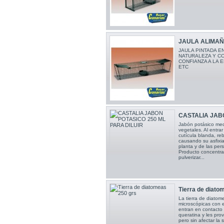
JAULA ALIMAÑA
JAULA PINTADA E
NATURALEZA Y C
CONFIANZA A LA 
ETC
CASTALIA JABO
Jabón potásico med
vegetales. Al entra
cutícula blanda, reb
causando su asfixia,
planta y de las per
Producto concentrad
pulverizar...
Tierra de diato
La tierra de diatom
microscópicas con e
entran en contacto c
queratina y les pro
pero sin afectar la 