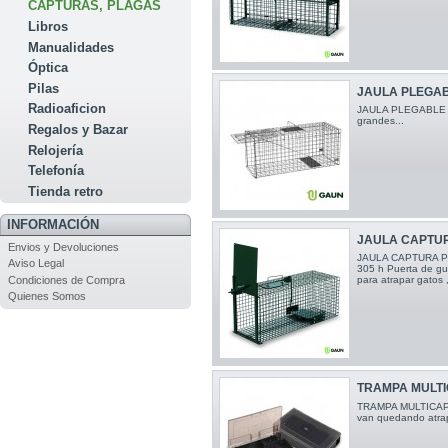
CAPTURAS, PLAGAS
Libros
Manualidades
Óptica
Pilas
JAULA PLEGAB
Radioaficion
JAULA PLEGABLE XL
grandes...
Regalos y Bazar
Relojería
Telefonía
Tienda retro
INFORMACIÓN
JAULA CAPTUR
Envios y Devoluciones
JAULA CAPTURA PI
Aviso Legal
305 h Puerta de gui
Condiciones de Compra
para atrapar gatos ,
Quienes Somos
TRAMPA MULTI
TRAMPA MULTICAPT
van quedando atrapa