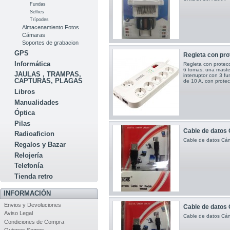
Fundas
Selfies
Trípodes
Almacenamiento Fotos
Cámaras
Soportes de grabacion
GPS
Regleta con prot
Informática
Regleta con protec
6 tomas, una maste
JAULAS , TRAMPAS,
interruptor con 3 fu
CAPTURAS, PLAGAS
de 10 A, con prote
Libros
Manualidades
Óptica
Pilas
Cable de datos 
Radioaficion
Cable de datos Cá
Regalos y Bazar
Relojería
Telefonía
Tienda retro
INFORMACIÓN
Envios y Devoluciones
Cable de datos 
Aviso Legal
Cable de datos C
Condiciones de Compra