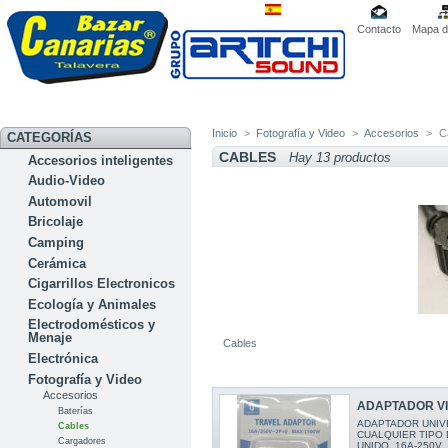
Contacto
Mapa de
Inicio
>
Fotografía y Video
>
Accesorios
>
C
CATEGORÍAS
CABLES
Hay 13 productos
Accesorios inteligentes
Audio-Video
Automovil
Bricolaje
Camping
Cerámica
Cigarrillos Electronicos
Ecología y Animales
Electrodomésticos y
Menaje
Cables
Electrónica
Fotografía y Video
Accesorios
ADAPTADOR VI
Baterías
ADAPTADOR UNIV
Cables
CUALQUIER TIPO 
Cargadores
UNIDO. 16A-250V