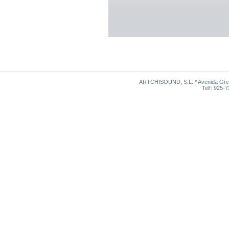
ARTCHISOUND, S.L. * Avenida Grego
Telf: 925-