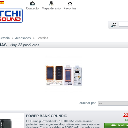
Contacto
Mapa del sitio
Favoritos
lefonía
>
Accesorios
>
Baterías
ÍAS
Hay 22 productos
ordenar por
22
POWER BANK GRUNDIG
Di
La Grundig Powerbank - 10000 mAh es la solución
perfecta para cargar sus dispositivos mientras viaja o se
Añadir al ca
desplaza. Con una salida de 10000 mAh, puede cargar