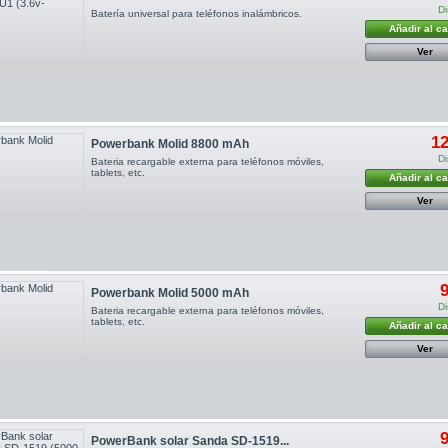
Di
Batería universal para teléfonos inalámbricos.
Añadir al ca
Ver
12
Powerbank Molid 8800 mAh
Di
Bateria recargable externa para teléfonos móviles,
tablets, etc.
Añadir al ca
Ver
9
Powerbank Molid 5000 mAh
Di
Bateria recargable externa para teléfonos móviles,
tablets, etc.
Añadir al ca
Ver
9
PowerBank solar Sanda SD-1519...