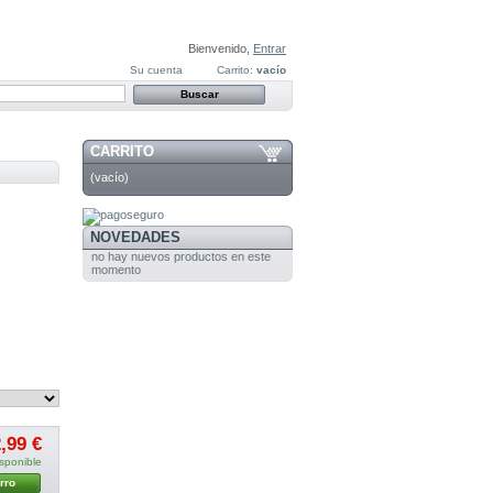
Bienvenido,
Entrar
Su cuenta
Carrito:
vacío
CARRITO
(vacío)
NOVEDADES
no hay nuevos productos en este
momento
,99 €
sponible
rro