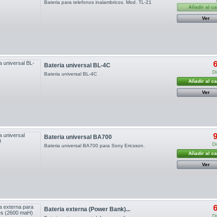
Bateria para telefonos inalambricos. Mod. TL-21
Añadir al ca
Ver
6
Bateria universal BL-4C
Di
Bateria universal BL-4C
Añadir al ca
Ver
9
Bateria universal BA700
Di
Bateria universal BA700 para Sony Ericsson.
Añadir al ca
Ver
6
Bateria externa (Power Bank)...
Di