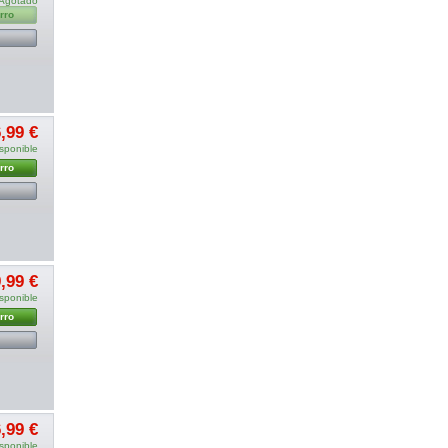
Agotado
rro
,99 €
sponible
rro
,99 €
sponible
rro
,99 €
sponible