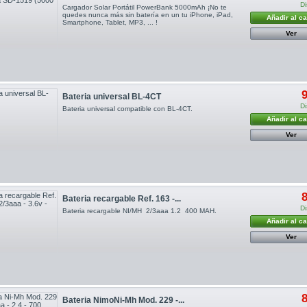
Di
Cargador Solar Portátil PowerBank 5000mAh ¡No te
quedes nunca más sin batería en un tu iPhone, iPad,
Añadir al ca
Smartphone, Tablet, MP3, ... !
Ver
9
Bateria universal BL-4CT
Di
Bateria universal compatible con BL-4CT.
Añadir al ca
Ver
8
Bateria recargable Ref. 163 -...
Di
Bateria recargable NI/MH 2/3aaa 1.2 400 MAH.
Añadir al ca
Ver
8
Bateria NimoNi-Mh Mod. 229 -...