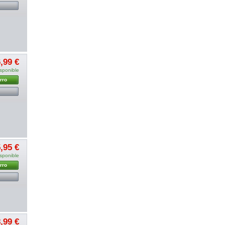
,99 €
sponible
rro
,95 €
sponible
rro
,99 €