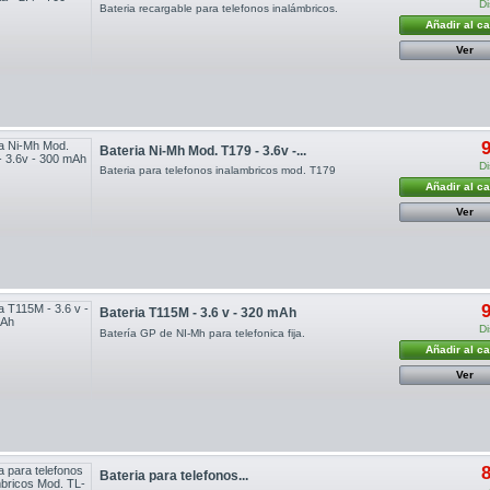
Di
Bateria recargable para telefonos inalámbricos.
Añadir al ca
Ver
9
Bateria Ni-Mh Mod. T179 - 3.6v -...
Di
Bateria para telefonos inalambricos mod. T179
Añadir al ca
Ver
9
Bateria T115M - 3.6 v - 320 mAh
Di
Batería GP de NI-Mh para telefonica fija.
Añadir al ca
Ver
8
Bateria para telefonos...