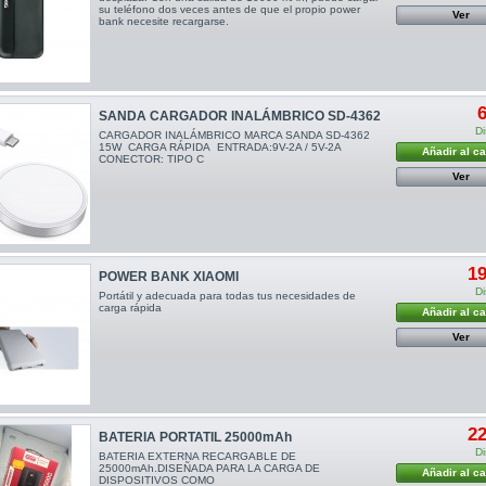
su teléfono dos veces antes de que el propio power
Ver
bank necesite recargarse.
6
SANDA CARGADOR INALÁMBRICO SD-4362
Di
CARGADOR INALÁMBRICO MARCA SANDA SD-4362
15W CARGA RÁPIDA ENTRADA:9V-2A / 5V-2A
Añadir al ca
CONECTOR: TIPO C
Ver
19
POWER BANK XIAOMI
Di
Portátil y adecuada para todas tus necesidades de
carga rápida
Añadir al ca
Ver
22
BATERIA PORTATIL 25000mAh
Di
BATERIA EXTERNA RECARGABLE DE
25000mAh.DISEÑADA PARA LA CARGA DE
Añadir al ca
DISPOSITIVOS COMO