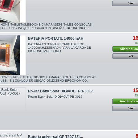
Ver
HONE,TABLETAS,EBOOKS,CAMARASDIGITALES,CONSOLAS
LES...EN CUALQUIER UBICACION.DISEÑO ERGONOMICO.
16
BATERIA PORTATIL 14000mAH
Di
BATERIA EXTERNA RECARGABLE DE
14000mAH.DISEÑADA PARA LA CARGA DE
Añadir al ca
DISPOSITIVOS COMO
Ver
HONES,TABLETRAS,EBOOKS,CAMARASDIGITALES,CONSOLAS
ILES...EN CUALQUIER UBICACION.DISEÑO ERGONOMICO.
15
Power Bank Solar DIGIVOLT PB-3017
Di
Power Bank Solar DIGIVOLT PB-3017
Añadir al ca
Ver
8
Batería universal GP T207-U1...