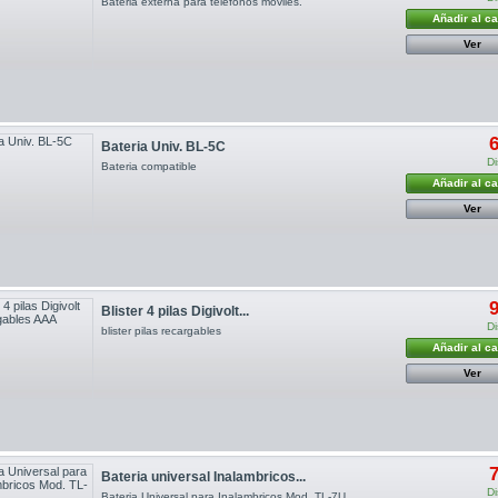
Bateria externa para telefonos moviles.
Añadir al ca
Ver
6
Bateria Univ. BL-5C
Di
Bateria compatible
Añadir al ca
Ver
9
Blister 4 pilas Digivolt...
Di
blister pilas recargables
Añadir al ca
Ver
7
Bateria universal Inalambricos...
Di
Bateria Universal para Inalambricos Mod. TL-7U.