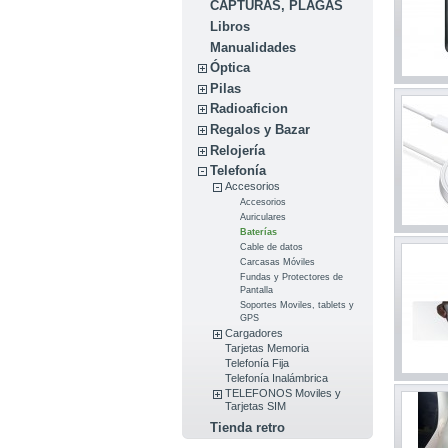
CAPTURAS, PLAGAS
Libros
Manualidades
Óptica
Pilas
Radioaficion
Regalos y Bazar
Relojería
Telefonía
Accesorios
Accesorios
Auriculares
Baterías
Cable de datos
Carcasas Móviles
Fundas y Protectores de
Pantalla
Soportes Moviles, tablets y
GPS
Cargadores
Tarjetas Memoria
Telefonía Fija
Telefonía Inalámbrica
TELEFONOS Moviles y
Tarjetas SIM
Tienda retro