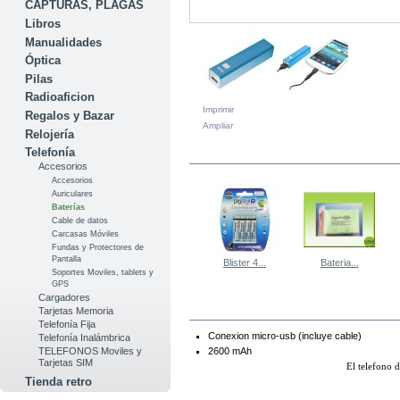
CAPTURAS, PLAGAS
Libros
Manualidades
Óptica
Pilas
Radioaficion
Imprimir
Regalos y Bazar
Ampliar
Relojería
Telefonía
EN LA MISMA CATEGORÍA
Accesorios
Accesorios
Auriculares
Baterías
Cable de datos
Carcasas Móviles
Fundas y Protectores de
Pantalla
Blister 4...
Bateria...
Soportes Moviles, tablets y
GPS
Cargadores
MÁS
Tarjetas Memoria
Telefonía Fija
Conexion micro-usb (incluye cable)
Telefonía Inalámbrica
2600 mAh
TELEFONOS Moviles y
Tarjetas SIM
El telefono d
Tienda retro