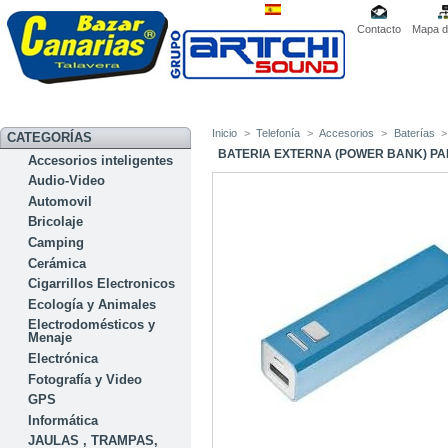
Contacto
Mapa de
Inicio
>
Telefonía
>
Accesorios
>
Baterías
>
CATEGORÍAS
BATERIA EXTERNA (POWER BANK) PAR
Accesorios inteligentes
Audio-Video
Automovil
Bricolaje
Camping
Cerámica
Cigarrillos Electronicos
Ecología y Animales
Electrodomésticos y
Menaje
Electrónica
Fotografía y Video
GPS
Informática
JAULAS , TRAMPAS,