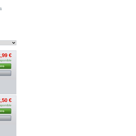
es
,99 €
sponible
rro
,50 €
sponible
rro