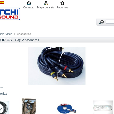
Contacto
Mapa del sitio
Favoritos
udio-Video
>
Accesorios
ORIOS
Hay 2 productos
ios
orías