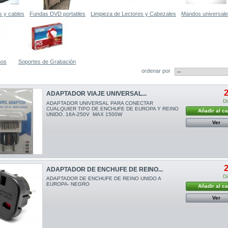
 y cables
Fundas DVD portatiles
Limpieza de Lectores y Cabezales
Mandos universal
nos
Soportes de Grabación
ordenar por
2
ADAPTADOR VIAJE UNIVERSAL...
Di
ADAPTADOR UNIVERSAL PARA CONECTAR
CUALQUIER TIPO DE ENCHUFE DE EUROPA Y REINO
Añadir al ca
UNIDO. 16A-250V MAX 1500W
Ver
2
ADAPTADOR DE ENCHUFE DE REINO...
Di
ADAPTADOR DE ENCHUFE DE REINO UNIDO A
EUROPA- NEGRO
Añadir al ca
Ver