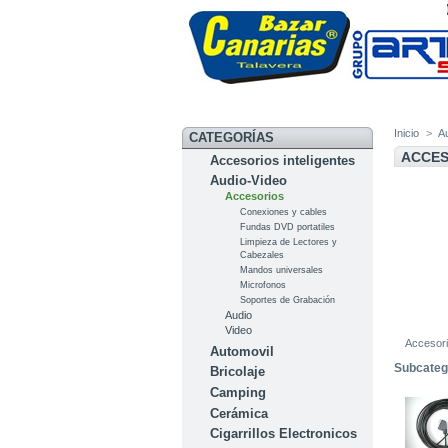
Inicio
>
A
CATEGORÍAS
ACCES
Accesorios inteligentes
Audio-Video
Accesorios
Conexiones y cables
Fundas DVD portatiles
Limpieza de Lectores y
Cabezales
Mandos universales
Microfonos
Soportes de Grabación
Audio
Video
Accesor
Automovil
Subcateg
Bricolaje
Camping
Cerámica
Cigarrillos Electronicos