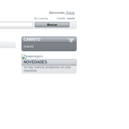
Bienvenido,
Entrar
Su cuenta
Carrito:
vacío
CARRITO
(vacío)
NOVEDADES
no hay nuevos productos en este
momento