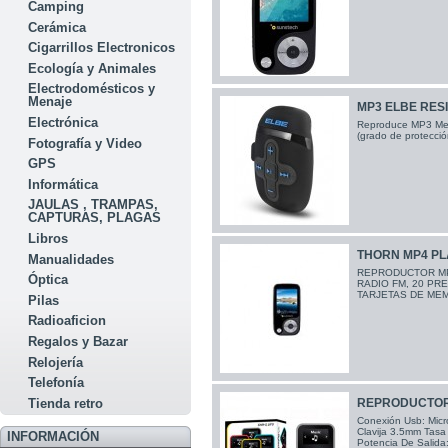
Camping
Cerámica
Cigarrillos Electronicos
Ecología y Animales
Electrodomésticos y
Menaje
MP3 ELBE RES
Electrónica
Reproduce MP3 Mem
(grado de protecció
Fotografía y Video
GPS
Informática
JAULAS , TRAMPAS,
CAPTURAS, PLAGAS
Libros
THORN MP4 P
Manualidades
REPRODUCTOR MP
Óptica
RADIO FM, 20 PR
TARJETAS DE MEM
Pilas
Radioaficion
Regalos y Bazar
Relojería
Telefonía
Tienda retro
REPRODUCTOR
Conexión Usb: Micr
Clavija 3.5mm Tasa
INFORMACIÓN
Potencia De Salida