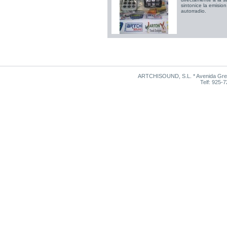
sintonice la emisio
autorradio.
ARTCHISOUND, S.L. * Avenida Grego
Telf: 925-