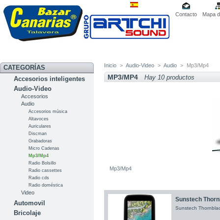
Contacto
Mapa de
Inicio
>
Audio-Video
>
Audio
>
Mp3/Mp4
CATEGORÍAS
MP3/MP4
Hay 10 productos
Accesorios inteligentes
Audio-Video
Accesorios
Audio
Accesorios música
Altavoces
Auriculares
Discman
Grabadoras
Micro Cadenas
Mp3/Mp4
Radio Bolsillo
Mp3/Mp4
Radio cassettes
Radio cds
Radio doméstica
Video
Sunstech Thornbl
Automovil
Sunstech Thornblac
Bricolaje