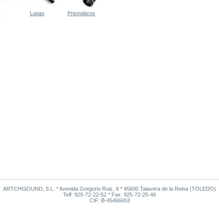
s
Lupas
Prismáticos
ARTCHISOUND, S.L. * Avenida Gregorio Ruiz, 6 * 45600 Talavera de la Reina (TOLEDO)
Telf: 925-72-22-52 * Fax: 925-72-25-46
CIF: B-45466653