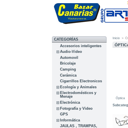
Inicio
>
Ó
CATEGORÍAS
ÓPTIC
Accesorios inteligentes
Audio-Video
Automovil
Bricolaje
Camping
Cerámica
Cigarrillos Electronicos
Ecología y Animales
Electrodomésticos y
Menaje
Óptica
Electrónica
Subcateg
Fotografía y Video
GPS
Informática
JAULAS , TRAMPAS,