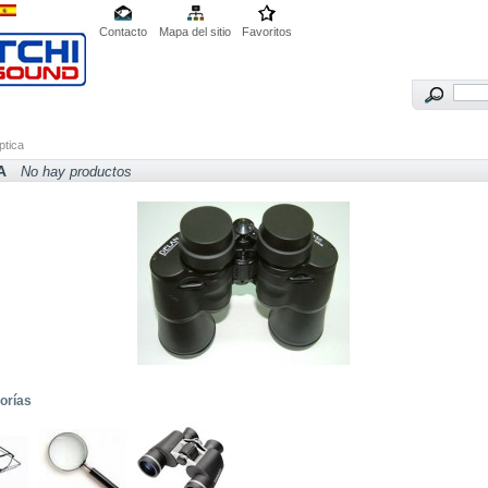
Contacto
Mapa del sitio
Favoritos
ptica
A
No hay productos
orías