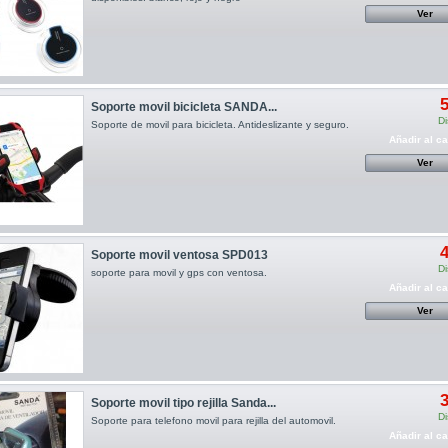
Ver
5
Soporte movil bicicleta SANDA...
Di
Soporte de movil para bicicleta. Antideslizante y seguro.
Añadir al ca
Ver
4
Soporte movil ventosa SPD013
Di
soporte para movil y gps con ventosa.
Añadir al ca
Ver
3
Soporte movil tipo rejilla Sanda...
Di
Soporte para telefono movil para rejilla del automovil.
Añadir al ca