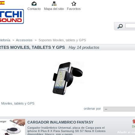
Contacto
Mapa del sitio
Favoritos
lefonía
>
Accesorios
>
Soportes Moviles, tablets y GPS
TES MOVILES, TABLETS Y GPS
Hay 14 productos
 Moviles, tablets y GPS
ordenar por
9
CARGADOR INALAMBRICO FANTASY
Di
Cargador Inalámbrico Universal, placa de Carga para el
iphone 8 Plus 8 X Para Samsung S6 S7 Nota 8 Colores
Añadir al ca
disponibles: blanco, rojo y negro