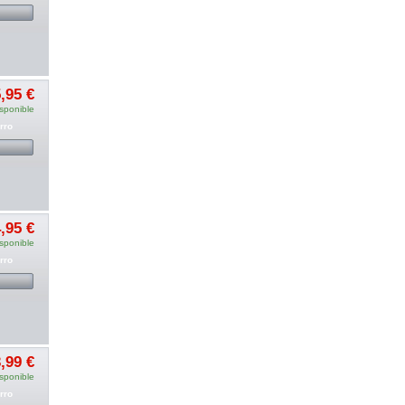
,95 €
sponible
rro
,95 €
sponible
rro
,99 €
sponible
rro