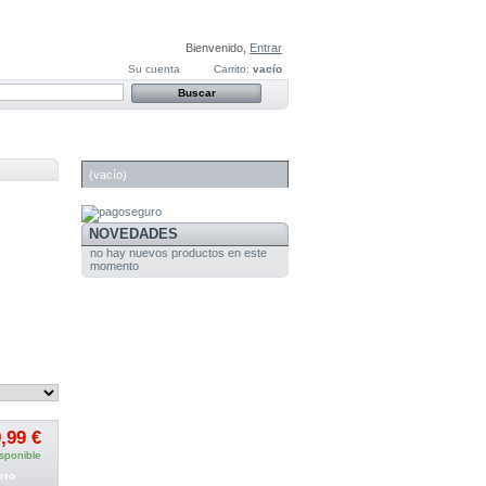
Bienvenido,
Entrar
Su cuenta
Carrito:
vacío
CARRITO
(vacío)
NOVEDADES
no hay nuevos productos en este
momento
,99 €
sponible
rro