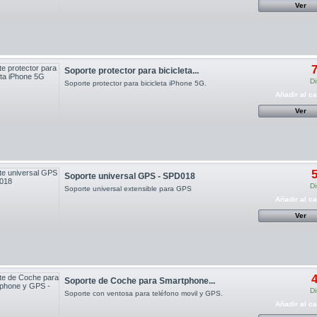
Ver
7
Soporte protector para bicicleta...
Di
Soporte protector para bicicleta iPhone 5G.
Añadir al ca
Ver
5
Soporte universal GPS - SPD018
Di
Soporte universal extensible para GPS
Añadir al ca
Ver
4
Soporte de Coche para Smartphone...
Di
Soporte con ventosa para teléfono movil y GPS.
Añadir al ca