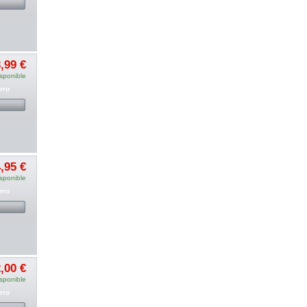
,99 €
sponible
rro
,95 €
sponible
rro
,00 €
sponible
rro