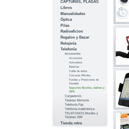
CAPTURAS, PLAGAS
Libros
Manualidades
Óptica
Pilas
Radioaficion
Regalos y Bazar
Relojería
Telefonía
Accesorios
Accesorios
Auriculares
Baterías
Cable de datos
Carcasas Móviles
Fundas y Protectores de
Pantalla
Soportes Moviles, tablets y
GPS
Cargadores
Tarjetas Memoria
Telefonía Fija
Telefonía Inalámbrica
TELEFONOS Moviles y
Tarjetas SIM
Tienda retro