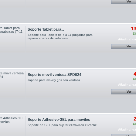
Ver
13
Soporte Tablet para...
Di
Soporte para Tablets de 7 a 11 pulgadas para
reposacabezas de vehiculos.
Añadir al ca
Ver
4
Soporte movil ventosa SPD024
Di
soporte para movil y gps con ventosa.
Añadir al ca
Ver
2
Soporte Adhesivo GEL para moviles
Di
Soporte de GEL para sujetar el movil en el coche
Añadir al ca