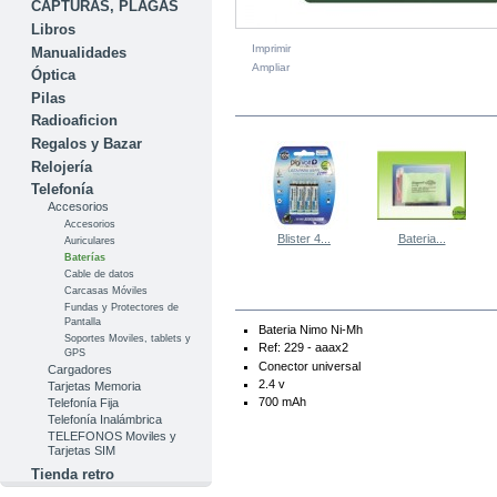
CAPTURAS, PLAGAS
Libros
Imprimir
Manualidades
Ampliar
Óptica
Pilas
EN LA MISMA CATEGORÍA
Radioaficion
Regalos y Bazar
Relojería
Telefonía
Accesorios
Accesorios
Blister 4...
Bateria...
Auriculares
Baterías
Cable de datos
Carcasas Móviles
MÁS
Fundas y Protectores de
Pantalla
Bateria Nimo Ni-Mh
Soportes Moviles, tablets y
Ref: 229 - aaax2
GPS
Conector universal
Cargadores
2.4 v
Tarjetas Memoria
700 mAh
Telefonía Fija
Telefonía Inalámbrica
TELEFONOS Moviles y
Tarjetas SIM
Tienda retro