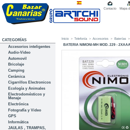
Contacto
Mapa de
Inicio
>
Telefonía
>
Accesorios
>
Baterías
>
CATEGORÍAS
BATERIA NIMONI-MH MOD. 229 - 2XAAA 
Accesorios inteligentes
Audio-Video
Automovil
Bricolaje
Camping
Cerámica
Cigarrillos Electronicos
Ecología y Animales
Electrodomésticos y
Menaje
Electrónica
Fotografía y Video
GPS
Informática
JAULAS , TRAMPAS,