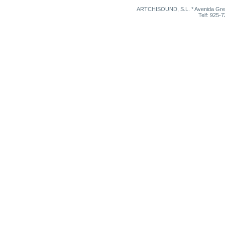
ARTCHISOUND, S.L. * Avenida Grego
Telf: 925-