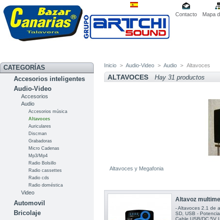
Contacto
Mapa de
Inicio
>
Audio-Video
>
Audio
>
Altavoces
CATEGORÍAS
ALTAVOCES
Hay 31 productos
Accesorios inteligentes
Audio-Video
Accesorios
Audio
Accesorios música
Altavoces
Auriculares
Discman
Grabadoras
Micro Cadenas
Mp3/Mp4
Radio Bolsillo
Altavoces y Megafonia
Radio cassettes
Radio cds
Radio doméstica
Video
Altavoz multimed
Automovil
- Altavoces 2.1 de a
Bricolaje
SD, USB - Potencia 
Cable USB/DC 5V U