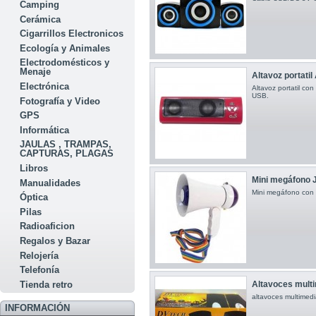
Camping
Cerámica
Cigarrillos Electronicos
Ecología y Animales
Electrodomésticos y
Menaje
Altavoz portati
Electrónica
Altavoz portatil con
USB.
Fotografía y Video
GPS
Informática
JAULAS , TRAMPAS,
CAPTURAS, PLAGAS
Libros
Mini megáfono 
Manualidades
Mini megáfono con 
Óptica
Pilas
Radioaficion
Regalos y Bazar
Relojería
Telefonía
Tienda retro
Altavoces multi
altavoces multimedi
INFORMACIÓN