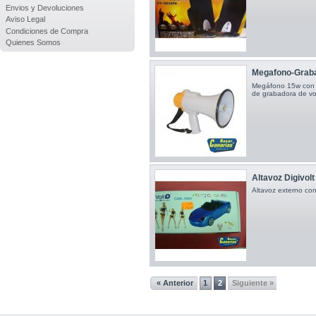
Envios y Devoluciones
Aviso Legal
Condiciones de Compra
Quienes Somos
Megafono-Graba
Megáfono 15w con u
de grabadora de vo
Altavoz Digivol
Altavoz externo con
« Anterior
1
2
Siguiente »