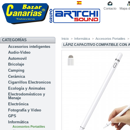
Contacto
Mapa de
Inicio
>
Informática
>
Accesorios Portatiles
>
CATEGORÍAS
LÁPIZ CAPACITIVO COMPATIBLE CON 
Accesorios inteligentes
Audio-Video
Automovil
Bricolaje
Camping
Cerámica
Cigarrillos Electronicos
Ecología y Animales
Electrodomésticos y
Menaje
Electrónica
Fotografía y Video
GPS
Informática
Accesorios Portatiles