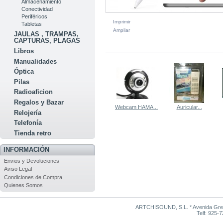
Almacenamiento
Conectividad
Periféricos
Imprimir
Tabletas
Ampliar
JAULAS , TRAMPAS,
CAPTURAS, PLAGAS
EN LA MISMA CATEGORÍA
Libros
Manualidades
Óptica
Pilas
Radioaficion
Regalos y Bazar
Webcam HAMA...
Auricular...
Relojería
Telefonía
Tienda retro
INFORMACIÓN
Envios y Devoluciones
Aviso Legal
Condiciones de Compra
Quienes Somos
ARTCHISOUND, S.L. * Avenida Grego
Telf: 925-