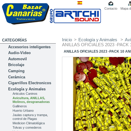
Contacto
Mapa de
Inicio
>
Ecología y Animales
>
Av
CATEGORÍAS
ANILLAS OFICIALES 2023 -PACK 
Accesorios inteligentes
ANILLAS OFICIALES 2023 -PACK 10 AN
Audio-Video
Automovil
Bricolaje
Camping
Cerámica
Cigarrillos Electronicos
Ecología y Animales
Articulos Caninos
Avicultura, ANILLAS,
Molinos, desgranadoras
Gallineros
Huerto Urbano
Jaulas captura y trampa,
control de Plagas
Medicion Climatológica
Tolvas y comederos