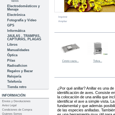
Varios
Electrodomésticos y
Menaje
Electrónica
Imprimir
Fotografía y Video
Ampliar
GPS
EN LA MISMA CATEGORÍA
Informática
JAULAS , TRAMPAS,
CAPTURAS, PLAGAS
Libros
Manualidades
Óptica
Pilas
Cesto caza...
Tolva...
Radioaficion
Regalos y Bazar
MÁS
Relojería
Telefonía
Tienda retro
¿Por qué anillar? Anillar es una d
identificación de aves. Consiste e
INFORMACIÓN
la colocación de una anilla que in
identificar el ave a simple vista. La
Envios y Devoluciones
fundamental y que además posibilit
Aviso Legal
de las especies anilladas. Tambié
Condiciones de Compra
Quienes Somos
es una herramienta muy útil para 