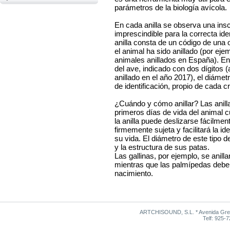
parámetros de la biología avícola.
En cada anilla se observa una ins
imprescindible para la correcta ide
anilla consta de un código de una 
el animal ha sido anillado (por ejemp
animales anillados en España). En 
del ave, indicado con dos dígitos (
anillado en el año 2017), el diáme
de identificación, propio de cada cr
¿Cuándo y cómo anillar? Las anill
primeros días de vida del animal 
la anilla puede deslizarse fácilmen
firmemente sujeta y facilitará la id
su vida. El diámetro de este tipo 
y la estructura de sus patas.
Las gallinas, por ejemplo, se ani
mientras que las palmípedas deben
nacimiento.
ARTCHISOUND, S.L. * Avenida Grego
Telf: 925-