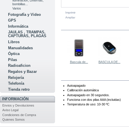
Iluminacion, Linternas,
bombillas...
Varios
Imprimir
Fotografía y Video
Ampliar
GPS
Informática
EN LA MISMA CATEGORÍA
JAULAS , TRAMPAS,
CAPTURAS, PLAGAS
Libros
Manualidades
Óptica
Pilas
Bascula de...
BASCULA DE...
Radioaficion
Regalos y Bazar
MÁS
Relojería
Telefonía
Autoapagado
Tienda retro
Calibración automática
Autoapagado en 30 segundos.
INFORMACIÓN
Funciona con dos pilas AAA (incluidas)
Temperatura de uso: 10-30 ºC
Envios y Devoluciones
Aviso Legal
Condiciones de Compra
Quienes Somos