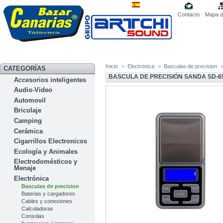
Contacto
Mapa de
Inicio
>
Electrónica
>
Basculas de precision
CATEGORÍAS
BASCULA DE PRECISIÓN SANDA SD-6
Accesorios inteligentes
Audio-Video
Automovil
Bricolaje
Camping
Cerámica
Cigarrillos Electronicos
Ecología y Animales
Electrodomésticos y
Menaje
Electrónica
Basculas de precision
Baterias y cargadores
Cables y conexiones
Calculadoras
Consolas