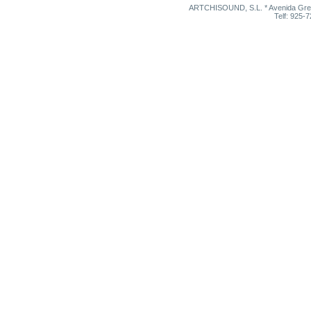
ARTCHISOUND, S.L. * Avenida Grego
Telf: 925-