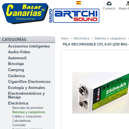
Contacto
Mapa de
Inicio
>
Electrónica
>
Baterias y cargadores
CATEGORÍAS
PILA RECARGABLE CFL 8.4V (250 MA) -
Accesorios inteligentes
Audio-Video
Automovil
Bricolaje
Camping
Cerámica
Cigarrillos Electronicos
Ecología y Animales
Electrodomésticos y
Menaje
Electrónica
Basculas de precision
Baterias y cargadores
Cables y conexiones
Calculadoras
Consolas