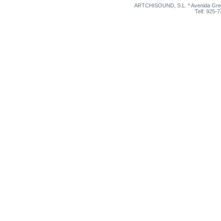
ARTCHISOUND, S.L. * Avenida Grego
Telf: 925-