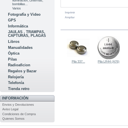
Iluminacion, Linternas,
bombillas...
Varios
Imprimir
Fotografía y Video
Ampliar
GPS
Informática
EN LA MISMA CATEGORÍA
JAULAS , TRAMPAS,
CAPTURAS, PLAGAS
Libros
Manualidades
Óptica
Pilas
Pila 337...
Pila LR44 (A76)
Radioaficion
Regalos y Bazar
Relojería
Telefonía
Tienda retro
INFORMACIÓN
Envios y Devoluciones
Aviso Legal
Condiciones de Compra
Quienes Somos