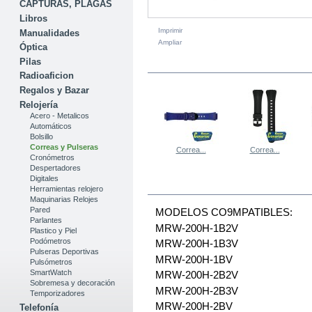
CAPTURAS, PLAGAS
Libros
Imprimir
Manualidades
Ampliar
Óptica
Pilas
EN LA MISMA CATEGORÍA
Radioaficion
Regalos y Bazar
Relojería
Acero - Metalicos
Automáticos
Bolsillo
Correas y Pulseras
Correa...
Correa...
Cronómetros
Despertadores
Digitales
MÁS
Herramientas relojero
Maquinarias Relojes
Pared
MODELOS CO9MPATIBLES:
Parlantes
MRW-200H-1B2V
Plastico y Piel
Podómetros
MRW-200H-1B3V
Pulseras Deportivas
MRW-200H-1BV
Pulsómetros
SmartWatch
MRW-200H-2B2V
Sobremesa y decoración
MRW-200H-2B3V
Temporizadores
MRW-200H-2BV
Telefonía