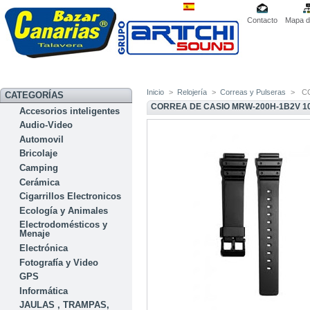
Contacto
Mapa de
Inicio
>
Relojería
>
Correas y Pulseras
>
C
CATEGORÍAS
CORREA DE CASIO MRW-200H-1B2V 1
Accesorios inteligentes
Audio-Video
Automovil
Bricolaje
Camping
Cerámica
Cigarrillos Electronicos
Ecología y Animales
Electrodomésticos y
Menaje
Electrónica
Fotografía y Video
GPS
Informática
JAULAS , TRAMPAS,