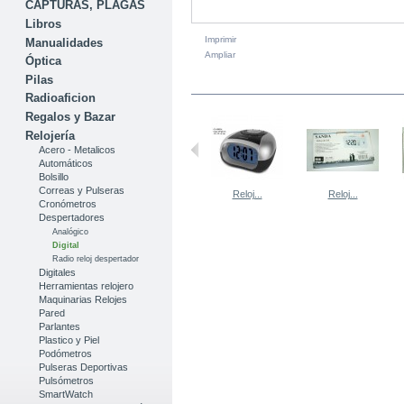
CAPTURAS, PLAGAS
Libros
Imprimir
Manualidades
Ampliar
Óptica
Pilas
EN LA MISMA CATEGORÍA
Radioaficion
Regalos y Bazar
Relojería
Acero - Metalicos
Automáticos
Bolsillo
Correas y Pulseras
Reloj...
Reloj...
Cronómetros
Despertadores
Analógico
Digital
Radio reloj despertador
Digitales
Herramientas relojero
Maquinarias Relojes
Pared
Parlantes
Plastico y Piel
Podómetros
Pulseras Deportivas
Pulsómetros
SmartWatch