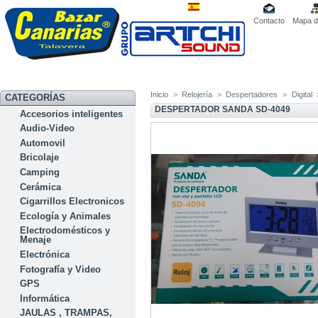
Contacto
Mapa de
Inicio
>
Relojería
>
Despertadores
>
Digital
CATEGORÍAS
DESPERTADOR SANDA SD-4049
Accesorios inteligentes
Audio-Video
Automovil
Bricolaje
Camping
Cerámica
Cigarrillos Electronicos
Ecología y Animales
Electrodomésticos y
Menaje
Electrónica
Fotografía y Video
GPS
Informática
JAULAS , TRAMPAS,