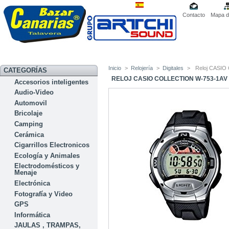
Contacto
Mapa de
Inicio
>
Relojería
>
Digitales
>
Reloj CASIO 
CATEGORÍAS
RELOJ CASIO COLLECTION W-753-1AV
Accesorios inteligentes
Audio-Video
Automovil
Bricolaje
Camping
Cerámica
Cigarrillos Electronicos
Ecología y Animales
Electrodomésticos y
Menaje
Electrónica
Fotografía y Video
GPS
Informática
JAULAS , TRAMPAS,