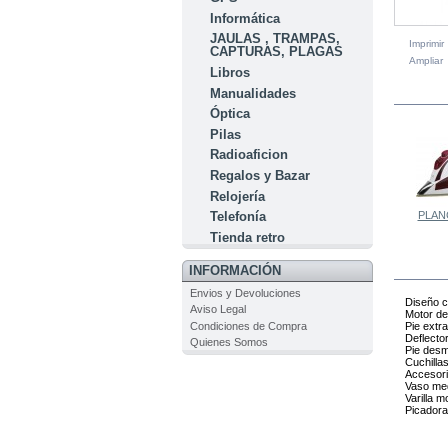
Informática
JAULAS , TRAMPAS,
Imprimir
CAPTURAS, PLAGAS
Ampliar
Libros
Manualidades
EN LA
Óptica
Pilas
Radioaficion
Regalos y Bazar
Relojería
PLANC
Telefonía
Tienda retro
INFORMACIÓN
Envios y Devoluciones
Diseño 
Aviso Legal
Motor de
Condiciones de Compra
Pie extra
Deflecto
Quienes Somos
Pie desm
Cuchilla
Accesori
Vaso med
Varilla 
Picadora