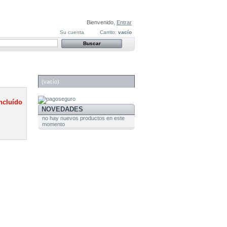
Bienvenido,
Entrar
Su cuenta
Carrito:
vacío
CARRITO
(vacío)
ncluído
NOVEDADES
no hay nuevos productos en este
momento