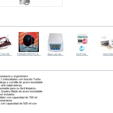
 MISMA CATEGORÍA
HA DE...
TERMOVENTILA...
Bascula de...
HUCHA...
HUCHA.
MÁS
compacto y ergonómico
 2 velocidades con función Turbo
largo y cuchilla de acero inoxidable
r anti-salpicaduras
ontable para su fácil limpieza
s Quattro Blade de acero inoxidable
os incluidos:
idor con capacidad de 700 ml
montaclaras
 con capacidad de 500 ml con