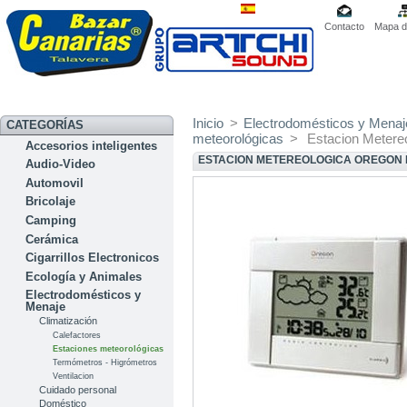
Contacto
Mapa de
Inicio
>
Electrodomésticos y Menaj
CATEGORÍAS
meteorológicas
>
Estacion Meter
Accesorios inteligentes
ESTACION METEREOLOGICA OREGON
Audio-Video
Automovil
Bricolaje
Camping
Cerámica
Cigarrillos Electronicos
Ecología y Animales
Electrodomésticos y
Menaje
Climatización
Calefactores
Estaciones meteorológicas
Termómetros - Higrómetros
Ventilacion
Cuidado personal
Doméstico