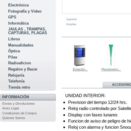
Electrónica
Fotografía y Video
GPS
Imprimir
Informática
Ampliar
JAULAS , TRAMPAS,
CAPTURAS, PLAGAS
EN LA MISMA CATEGORÍA
Libros
Manualidades
Óptica
Pilas
Radioaficion
Regalos y Bazar
Estación...
Pluviometro...
Relojería
Telefonía
MÁS
ACCESORI
Tienda retro
UNIDAD INTERIOR:
INFORMACIÓN
Prevision del tiempo 12/24 hrs.
Envios y Devoluciones
Reloj radio controlado por Satelit
Aviso Legal
Condiciones de Compra
Display con fases lunares
Quienes Somos
Funcion de aviso de peligro de hi
Reloj con alarma y funcion Snoo