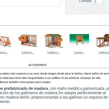
Cantidad:
 MISMA CATEGORÍA
inero...
Gallinero...
Gallinero...
Caseta...
Gallinero
MÁS
ACCESORIOS
aa darles mas espacio a sus aves donde tengan donde picar la hierba y darse baños de aren
es ideal para tener bien resguardados a sus pollitos en las primeras semanas de vida.
ilizarse también como parque para conejos
e prefabricado de madera
, con malla metálica galvanizada, p
ación de los gallineros de madera.Se adapta perfectamente al
nero madera berlín, proporcionando a las gallinas un espacio de
iento.