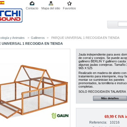
Contacto
Mapa del sitio
Favoritos
cología y Animales
>
Gallineros
>
PARQUE UNIVERSAL 1 RECOGIDA EN TIENDA
 UNIVERSAL 1 RECOGIDA EN TIENDA
Jaula independiente para aves dom
de corral y conejos. Se puede acopl
gallinero BERLIN Y gallinero casita 
algunas jaulas conejeras. Tamaño:
965 X 525
Realizado en madera de abeto con
tratamiento para intemperie, muy fa
montar se suministan los paneles
premontados, la tornilleria e instru
completas.
SOLO RECOGIDA EN TALAVERA
Más detalles
69,99 €
IVA i
Referencia:
10216