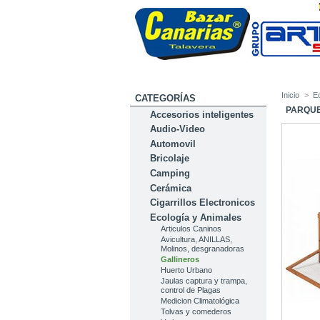
Inicio
>
E
CATEGORÍAS
PARQUE
Accesorios inteligentes
Audio-Video
Automovil
Bricolaje
Camping
Cerámica
Cigarrillos Electronicos
Ecología y Animales
Articulos Caninos
Avicultura, ANILLAS,
Molinos, desgranadoras
Gallineros
Huerto Urbano
Jaulas captura y trampa,
control de Plagas
Medicion Climatológica
Tolvas y comederos