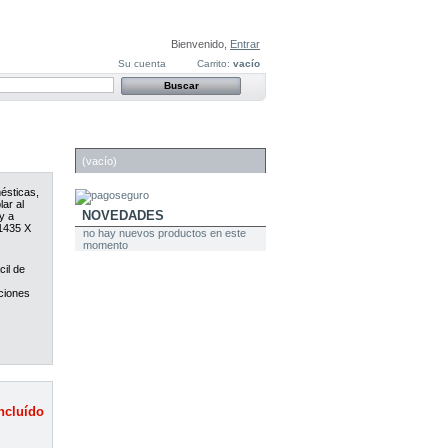
Bienvenido,
Entrar
Su cuenta
Carrito:
vacío
CARRITO
(vacío)
ésticas,
ar al
NOVEDADES
y a
1435 X
no hay nuevos productos en este
momento
cil de
cciones
ncluído