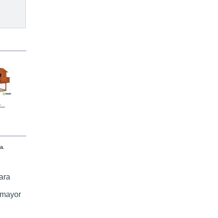
...
GALLINERO...
GALLINERO...
PARQUE...
Comedero...
a.
ara
 mayor