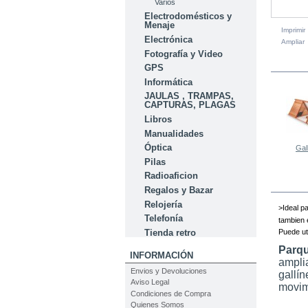
Varios
Electrodomésticos y
Menaje
Imprimir
Electrónica
Ampliar
Fotografía y Video
EN LA
GPS
Informática
JAULAS , TRAMPAS,
CAPTURAS, PLAGAS
Libros
Manualidades
Óptica
Gall
Pilas
Radioaficion
Regalos y Bazar
Relojería
>Ideal p
Telefonía
tambien 
Tienda retro
Puede ut
Parqu
INFORMACIÓN
ampli
Envios y Devoluciones
gallí
Aviso Legal
movim
Condiciones de Compra
Quienes Somos