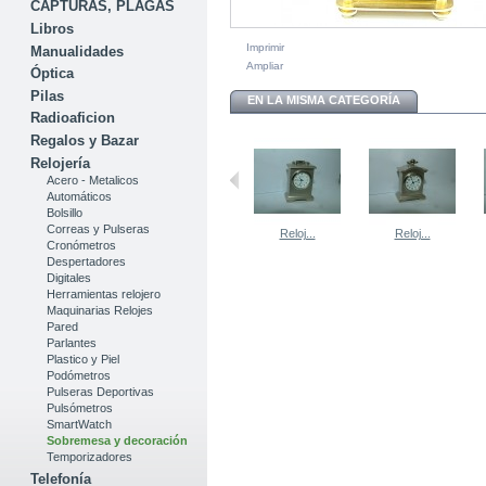
CAPTURAS, PLAGAS
Libros
Imprimir
Manualidades
Ampliar
Óptica
Pilas
EN LA MISMA CATEGORÍA
Radioaficion
Regalos y Bazar
Relojería
Acero - Metalicos
Automáticos
Bolsillo
Correas y Pulseras
Reloj...
Reloj...
Cronómetros
Despertadores
Digitales
Herramientas relojero
Maquinarias Relojes
Pared
Parlantes
Plastico y Piel
Podómetros
Pulseras Deportivas
Pulsómetros
SmartWatch
Sobremesa y decoración
Temporizadores
Telefonía