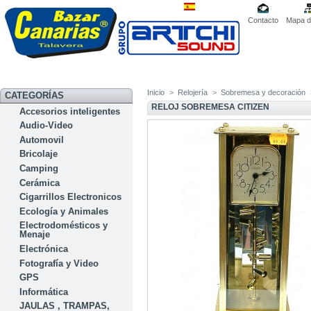
Contacto
Mapa de
Inicio
>
Relojería
>
Sobremesa y decoración
CATEGORÍAS
RELOJ SOBREMESA CITIZEN
Accesorios inteligentes
Audio-Video
Automovil
Bricolaje
Camping
Cerámica
Cigarrillos Electronicos
Ecología y Animales
Electrodomésticos y
Menaje
Electrónica
Fotografía y Video
GPS
Informática
JAULAS , TRAMPAS,