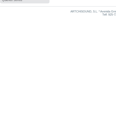
Quienes Somos
ARTCHISOUND, S.L. * Avenida Grego
Telf: 925-