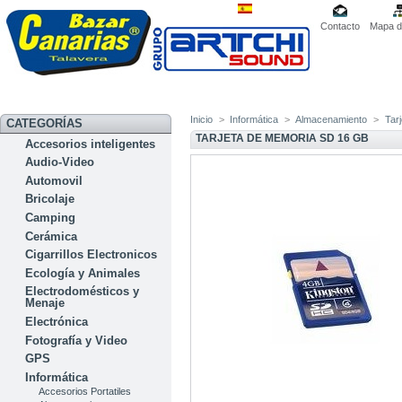
Contacto
Mapa de
Inicio
>
Informática
>
Almacenamiento
>
Tar
CATEGORÍAS
TARJETA DE MEMORIA SD 16 GB
Accesorios inteligentes
Audio-Video
Automovil
Bricolaje
Camping
Cerámica
Cigarrillos Electronicos
Ecología y Animales
Electrodomésticos y
Menaje
Electrónica
Fotografía y Video
GPS
Informática
Accesorios Portatiles