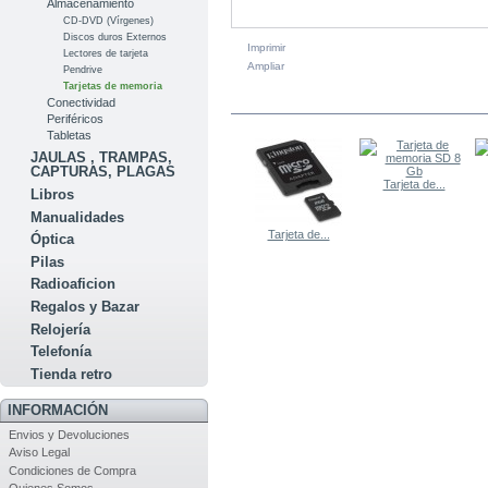
Almacenamiento
CD-DVD (Vírgenes)
Discos duros Externos
Imprimir
Lectores de tarjeta
Ampliar
Pendrive
Tarjetas de memoria
EN LA MISMA CATEGORÍA
Conectividad
Periféricos
Tabletas
JAULAS , TRAMPAS,
CAPTURAS, PLAGAS
Tarjeta de...
Libros
Manualidades
Tarjeta de...
Óptica
Pilas
Radioaficion
Regalos y Bazar
Relojería
Telefonía
Tienda retro
INFORMACIÓN
Envios y Devoluciones
Aviso Legal
Condiciones de Compra