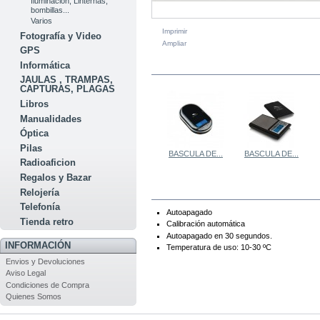
Iluminacion, Linternas,
bombillas...
Varios
Imprimir
Fotografía y Video
Ampliar
GPS
Informática
EN LA MISMA CATEGORÍA
JAULAS , TRAMPAS,
CAPTURAS, PLAGAS
Libros
Manualidades
Óptica
Pilas
BASCULA DE...
BASCULA DE...
Radioaficion
Regalos y Bazar
MÁS
Relojería
Telefonía
Autoapagado
Tienda retro
Calibración automática
Autoapagado en 30 segundos.
INFORMACIÓN
Temperatura de uso: 10-30 ºC
Envios y Devoluciones
Aviso Legal
Condiciones de Compra
Quienes Somos