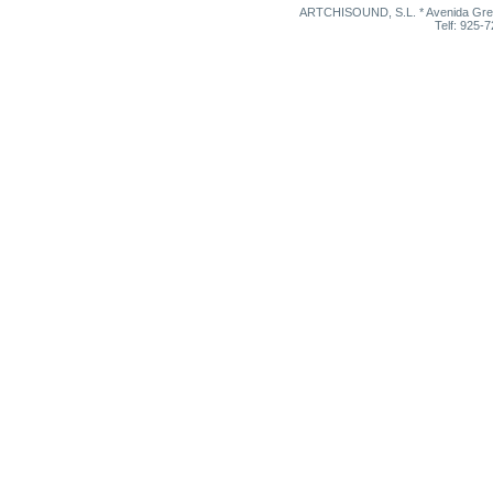
ARTCHISOUND, S.L. * Avenida Grego
Telf: 925-