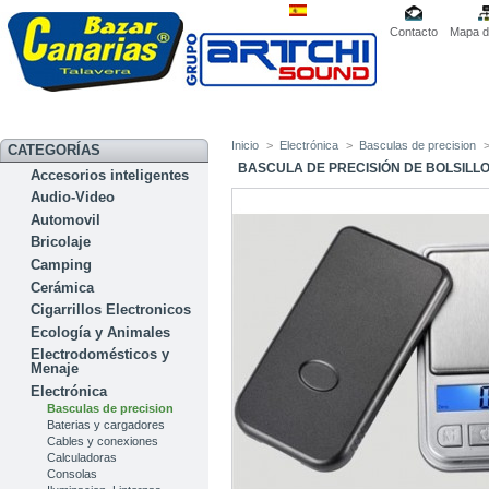
Contacto
Mapa de
Inicio
>
Electrónica
>
Basculas de precision
CATEGORÍAS
BASCULA DE PRECISIÓN DE BOLSILLO
Accesorios inteligentes
Audio-Video
Automovil
Bricolaje
Camping
Cerámica
Cigarrillos Electronicos
Ecología y Animales
Electrodomésticos y
Menaje
Electrónica
Basculas de precision
Baterias y cargadores
Cables y conexiones
Calculadoras
Consolas