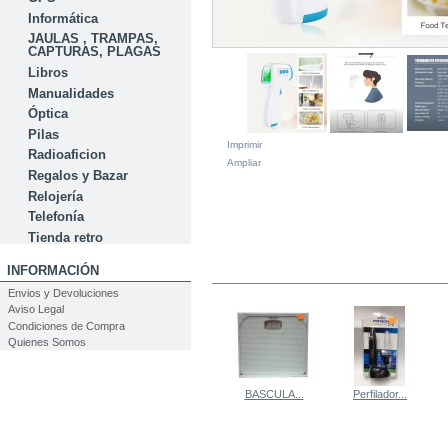
Informática
JAULAS , TRAMPAS,
CAPTURAS, PLAGAS
Libros
Manualidades
Óptica
Pilas
Imprimir
Radioaficion
Ampliar
Regalos y Bazar
Relojería
Telefonía
Tienda retro
INFORMACIÓN
EN LA MISMA CATEGORÍA
Envios y Devoluciones
Aviso Legal
Condiciones de Compra
Quienes Somos
BASCULA...
Perfilador...
MÁS