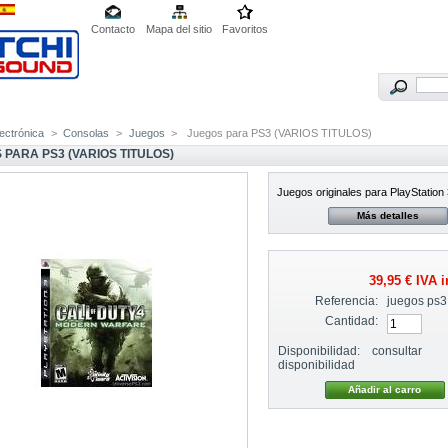
Contacto
Mapa del sitio
Favoritos
lectrónica
>
Consolas
>
Juegos
>
Juegos para PS3 (VARIOS TITULOS)
 PARA PS3 (VARIOS TITULOS)
Juegos originales para PlayStation 
Más detalles
39,95 €
IVA i
Referencia:
juegos ps3
Cantidad:
Disponibilidad:
consultar
disponibilidad