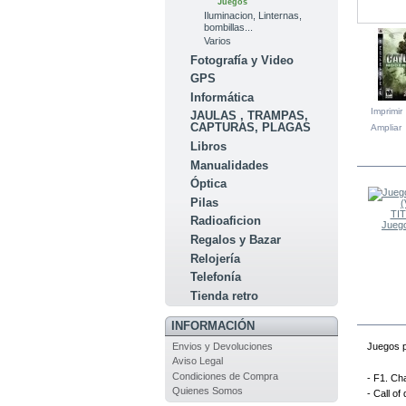
Juegos
Iluminacion, Linternas,
bombillas...
Varios
Fotografía y Video
GPS
Informática
Imprimir
JAULAS , TRAMPAS,
CAPTURAS, PLAGAS
Ampliar
Libros
EN LA
Manualidades
Óptica
Pilas
Radioaficion
Juego
Regalos y Bazar
Relojería
Telefonía
Tienda retro
INFORMACIÓN
Juegos p
Envios y Devoluciones
Aviso Legal
Condiciones de Compra
- F1. Ch
Quienes Somos
- Call o