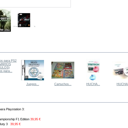
 MISMA CATEGORÍA
s para...
Juegos...
Cartuchos...
HUCHA...
HUCHA.
MÁS
ara Playstation 3:
ampionship F1 Edition
39
,
95 €
f duty 3
39
,95 €