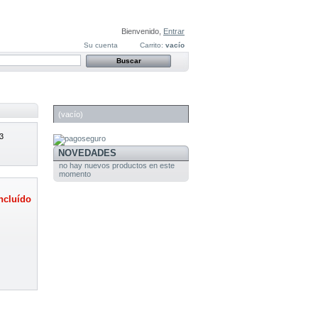
Bienvenido,
Entrar
Su cuenta
Carrito:
vacío
CARRITO
(vacío)
3
NOVEDADES
no hay nuevos productos en este
momento
ncluído