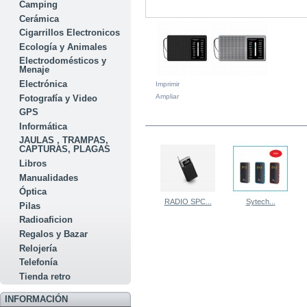
Camping
Cerámica
Cigarrillos Electronicos
Ecología y Animales
Electrodomésticos y
Menaje
Electrónica
Imprimir
Ampliar
Fotografía y Video
GPS
EN LA MISMA CATEGORÍA
Informática
JAULAS , TRAMPAS,
CAPTURAS, PLAGAS
Libros
Manualidades
Óptica
RADIO SPC...
Sytech...
Pilas
Radioaficion
Regalos y Bazar
Relojería
Telefonía
Tienda retro
INFORMACIÓN