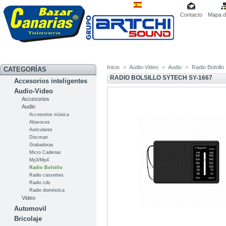
Contacto
Mapa de
Inicio
>
Audio-Video
>
Audio
>
Radio Bolsillo
CATEGORÍAS
RADIO BOLSILLO SYTECH SY-1667
Accesorios inteligentes
Audio-Video
Accesorios
Audio
Accesorios música
Altavoces
Auriculares
Discman
Grabadoras
Micro Cadenas
Mp3/Mp4
Radio Bolsillo
Radio cassettes
Radio cds
Radio doméstica
Video
Automovil
Bricolaje