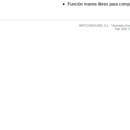
Función manos libres para compa
ARTCHISOUND, S.L. * Avenida Grego
Telf: 925-