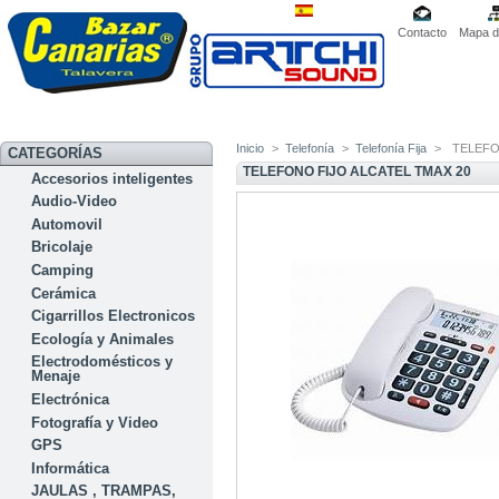
Contacto
Mapa de
Inicio
>
Telefonía
>
Telefonía Fija
>
TELEFO
CATEGORÍAS
TELEFONO FIJO ALCATEL TMAX 20
Accesorios inteligentes
Audio-Video
Automovil
Bricolaje
Camping
Cerámica
Cigarrillos Electronicos
Ecología y Animales
Electrodomésticos y
Menaje
Electrónica
Fotografía y Video
GPS
Informática
JAULAS , TRAMPAS,