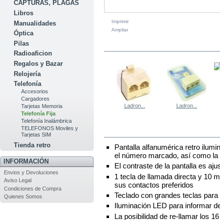
CAPTURAS, PLAGAS
Libros
Imprimir
Manualidades
Ampliar
Óptica
Pilas
EN LA MISMA CATEGORÍA
Radioaficion
Regalos y Bazar
Relojería
Telefonía
Accesorios
Cargadores
Ladron...
Ladron...
Tarjetas Memoria
Telefonía Fija
Telefonía Inalámbrica
TELEFONOS Moviles y
MÁS
Tarjetas SIM
Tienda retro
Pantalla alfanumérica retro ilumi
el número marcado, así como la 
INFORMACIÓN
El contraste de la pantalla es aju
Envios y Devoluciones
1 tecla de llamada directa y 10 
Aviso Legal
sus contactos preferidos
Condiciones de Compra
Teclado con grandes teclas para 
Quienes Somos
Iluminación LED para informar de
La posibilidad de re-llamar los 